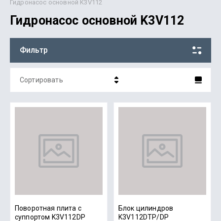
Гидронасос основной K3V112
Гидронасос основной K3V112
Фильтр
Сортировать
Цена - убывание
Цена - возрастание
Название - Я-А
Название - А-Я
Поворотная плита с
Блок цилиндров
суппортом K3V112DP
K3V112DTP/DP